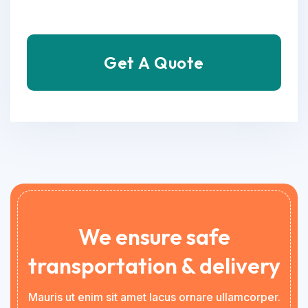
Get A Quote
We ensure safe
transportation & delivery
Mauris ut enim sit amet lacus ornare ullamcorper.