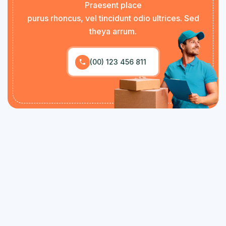
Praesent place
purus rhoncus, vel tincidunt odio ultrices. Sed
theya arrum.
(00) 123 456 811