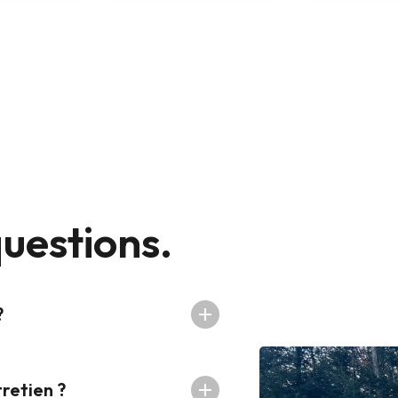
uestions.
?
retien ?